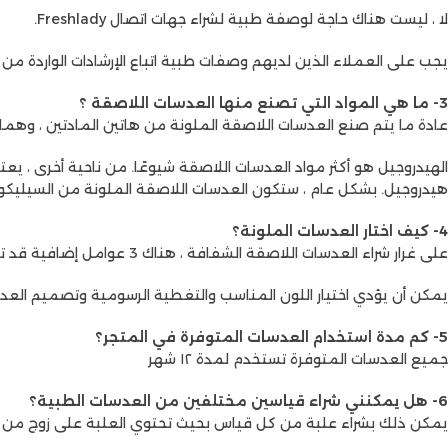
لا ، ليست هناك حاجة لوصفة طبية لشراء جهات اتصال Freshlady.
يجب على العملاء الذين لديهم وصفات طبية اتباع الإرشادات الواردة من 
3- ما هي المواد التي تصنع منها العدسات اللاصقة ؟
عادة ما يتم صنع العدسات اللاصقة الملونة من هاتين المادتين ، وهما
هيدروجيل. بشكل عام ، ستكون العدسات اللاصقة الملونة من السيليكون 
4- كيف اختار العدسات الملونة؟
على غرار شراء العدسات اللاصقة الشفافة ، هناك 3 عوامل إضافية قد تحتاج إلى أخذها في الاعتبار عند شراء العدسات اللاصقة الملونة وهي اللون وقطر الرسم والتصميم.
يمكن أن يؤدي اختيار اللون المناسب والتغطية الرسومية وتصميم الع
5- كم مدة استخدام العدسات المتوفرة في المتجر؟
جميع العدسات المتوفرة تستخدم لمدة ١٢ شهر
6- هل يمكنني شراء قياسين مختلفين من العدسات الطبية؟
يمكن ذلك بشراء علبة من كل قياس بحيث تحتوي العلبة على زوج من