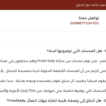
صيل لكافة دول الخليج
تواصل معنا
0096877204703
1- هل العدسات التي توفرونها آمنة؟
نعم ، نحن نوفر عدسات من ماركة Fresh lady وهم محترفون في صناعة مستحضرات التجميل منذ 20 عامًا.
على الرغم من أن العدسات اللاصقة الملونة لدينا مصممة للجمال ، إ
يقوم فريقنا بتقييم كل منتج نقوم بتصميمه وبيعه بعناية ، مما يضمن 
المنتجات التي نوفرها حاصلة على شهادات من FDA (إدارة الأدوية والأغذية الأمريكية) ، ISO (المنظمة الدولية للتوحيد القياسي) ، و CE (Conformité Européenne).
2- هل أحتاج إلى وصفة طبية لشراء جهات اتصال Freshlady؟