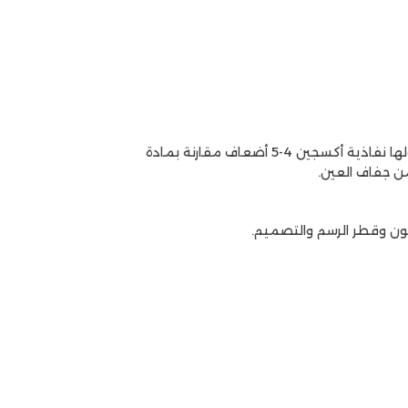
الهيدروجيل هو أكثر مواد العدسات اللاصقة شيوعًا. من ناحية أخرى ، يعتمد هيدروجيل السيليكون على مادة هيدروجيل مع إضافة السيليكون ولها نفاذية أكسجين 4-5 أضعاف مقارنة بمادة
ن جفاف العين.